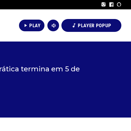
volume_down
PLAY
PLAYER POPUP
play_arrow
music_note
prática termina em 5 de