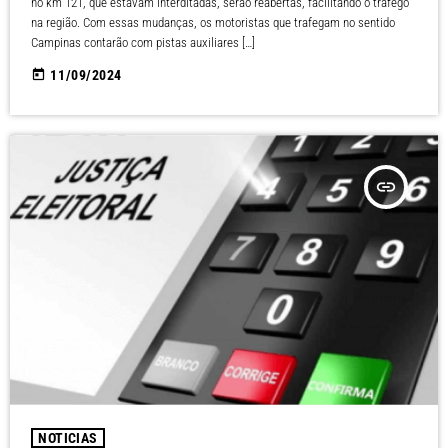
no km 121, que estavam interditadas, serão reabertas, facilitando o tráfego
na região. Com essas mudanças, os motoristas que trafegam no sentido
Campinas contarão com pistas auxiliares […]
today
11/09/2024
insert_link
NOTICIAS