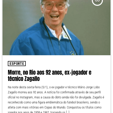
insert_link
ESPORTE
Morre, no Rio aos 92 anos, ex-jogador e
técnico Zagallo
Na noite desta sexta-feira (5/1), o ex-jogador e técnico Mário Jorge Lobo
Zagallo morreu aos 92 anos. A notícia foi confirmada através de seu perfil
oficial no Instagram, mas a causa do óbito ainda não foi divulgada. Zagallo é
reconhecido como uma figura emblemática do futebol brasileiro, sendo o
atleta com mais vitórias em Copas do Mundo. Conquistou os títulos como
jogador nos anos de 1958 e 1962, trazendo os […]