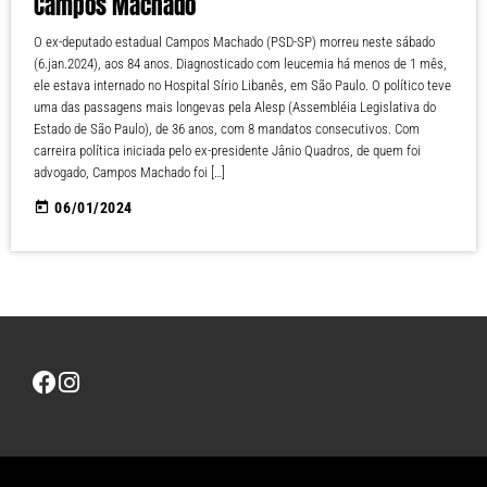
Campos Machado
O ex-deputado estadual Campos Machado (PSD-SP) morreu neste sábado
(6.jan.2024), aos 84 anos. Diagnosticado com leucemia há menos de 1 mês,
ele estava internado no Hospital Sírio Libanês, em São Paulo. O político teve
uma das passagens mais longevas pela Alesp (Assembléia Legislativa do
Estado de São Paulo), de 36 anos, com 8 mandatos consecutivos. Com
carreira política iniciada pelo ex-presidente Jânio Quadros, de quem foi
advogado, Campos Machado foi […]
today
06/01/2024