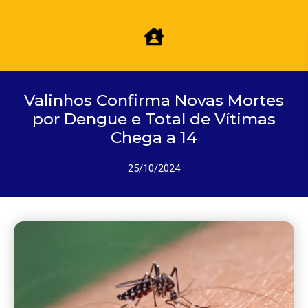
Valinhos Confirma Novas Mortes
por Dengue e Total de Vítimas
Chega a 14
25/10/2024