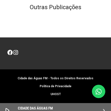
Outras Publicações
Cidade das Águas FM - Todos os Direitos Reservados
Política de Privacidade
UHOST
CIDADE DAS ÁGUAS FM
play_arrow
keyboard_arrow_right