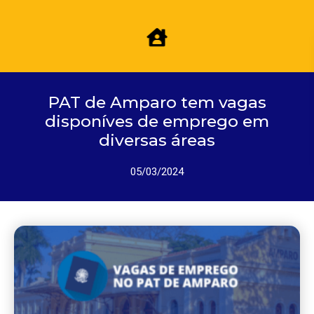
PAT de Amparo tem vagas
disponíves de emprego em
diversas áreas
05/03/2024