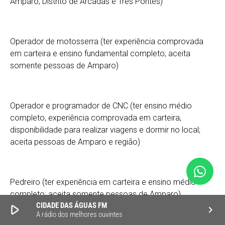
Amparo, Distrito de Arcadas e Três Pontes)
Operador de motosserra (ter experiência comprovada
em carteira e ensino fundamental completo; aceita
somente pessoas de Amparo)
Operador e programador de CNC (ter ensino médio
completo, experiência comprovada em carteira,
disponibilidade para realizar viagens e dormir no local;
aceita pessoas de Amparo e região)
Pedreiro (ter experiência em carteira e ensino médio
completo; aceita somente pessoas de Amparo)
CIDADE DAS ÁGUAS FM
play_arrow
keyboard_arrow_right
A rádio dos melhores ouvintes