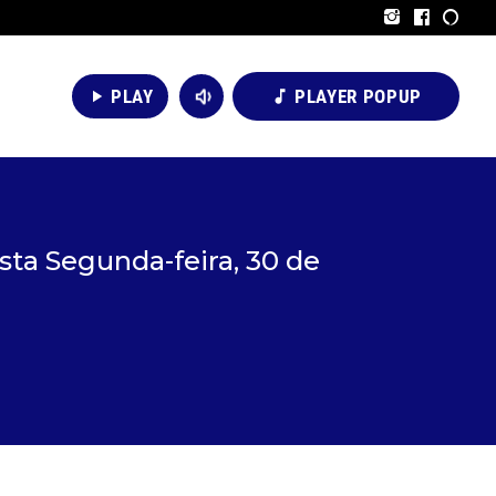
volume_down
PLAY
PLAYER POPUP
play_arrow
music_note
ta Segunda-feira, 30 de