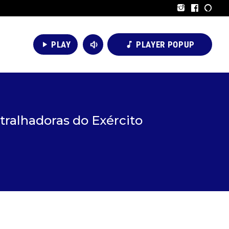
volume_down
PLAY
PLAYER POPUP
play_arrow
music_note
tralhadoras do Exército