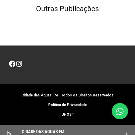
Outras Publicações
Cidade das Águas FM - Todos os Direitos Reservados
Política de Privacidade
UHOST
CIDADE DAS ÁGUAS FM
play_arrow
keyboard_arrow_right