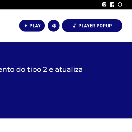
volume_down
PLAY
PLAYER POPUP
play_arrow
music_note
nto do tipo 2 e atualiza