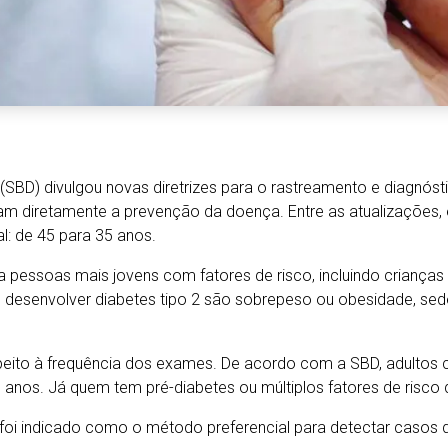
 (SBD) divulgou novas diretrizes para o rastreamento e diagnóst
 diretamente a prevenção da doença. Entre as atualizações, e
l: de 45 para 35 anos.
ssoas mais jovens com fatores de risco, incluindo crianças a 
desenvolver diabetes tipo 2 são sobrepeso ou obesidade, seden
espeito à frequência dos exames. De acordo com a SBD, adultos
s anos. Já quem tem pré-diabetes ou múltiplos fatores de risco
e foi indicado como o método preferencial para detectar casos d