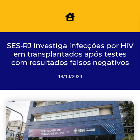
SES-RJ investiga infecções por HIV
em transplantados após testes
com resultados falsos negativos
14/10/2024