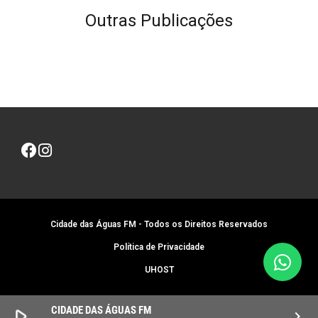
Outras Publicações
Cidade das Águas FM - Todos os Direitos Reservados
Política de Privacidade
UHOST
CIDADE DAS ÁGUAS FM
play_arrow
keyboard_arrow_right