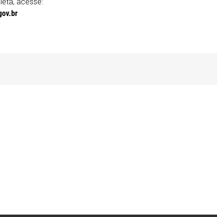
eta, acesse:
gov.br