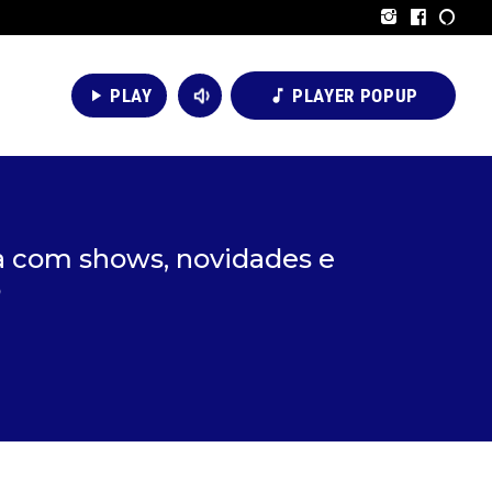
volume_down
PLAY
PLAYER POPUP
play_arrow
music_note
a com shows, novidades e
o