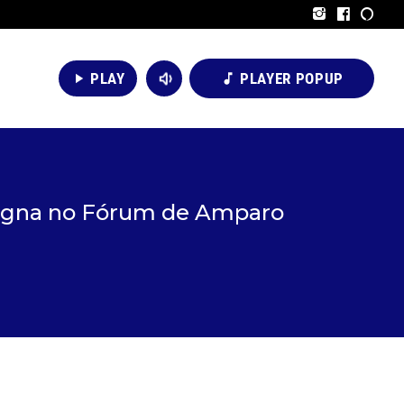
volume_down
PLAY
PLAYER POPUP
play_arrow
music_note
 magna no Fórum de Amparo