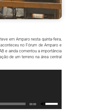
teve em Amparo nesta quinta-feira,
ra aconteceu no Fórum de Amparo e
OAB e ainda comentou a importância
oação de um terreno na área central
U
00:00
s