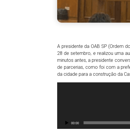
A presidente da OAB SP (Ordem dos
28 de setembro, e realizou uma a
minutos antes, a presidente conve
de parcerias, como foi com a prefe
da cidade para a construção da Cas
T
o
c
a
d
o
00:00
r