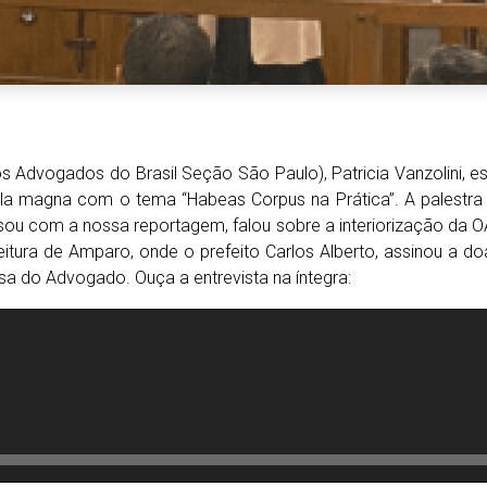
 Advogados do Brasil Seção São Paulo), Patricia Vanzolini, es
ula magna com o tema “Habeas Corpus na Prática”. A palest
rsou com a nossa reportagem, falou sobre a interiorização da 
itura de Amparo, onde o prefeito Carlos Alberto, assinou a d
a do Advogado. Ouça a entrevista na íntegra: