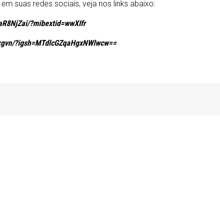
 em suas redes sociais, veja nos links abaixo:
aR8NjZai/?mibextid=wwXIfr
gcxgvn/?igsh=MTdlcGZqaHgxNWlwcw==