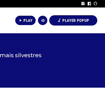
volume_down
PLAY
PLAYER POPUP
play_arrow
music_note
mais silvestres