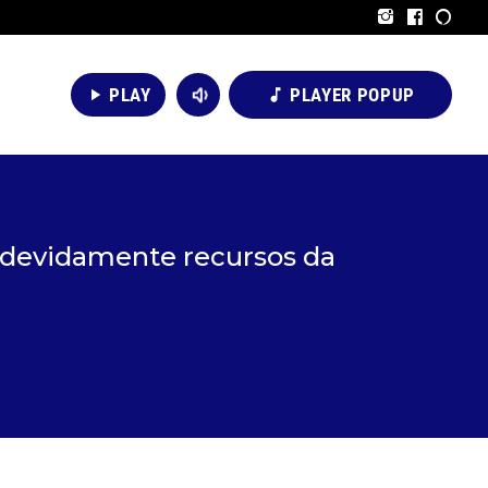
volume_down
PLAY
PLAYER POPUP
play_arrow
music_note
indevidamente recursos da