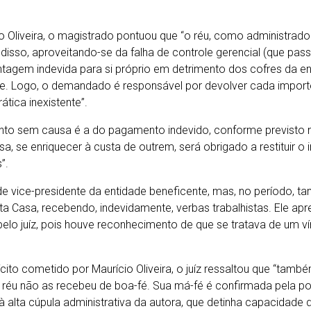
Oliveira, o magistrado pontuou que “o réu, como administrador
s disso, aproveitando-se da falha de controle gerencial (que pa
tagem indevida para si próprio em detrimento dos cofres da en
de. Logo, o demandado é responsável por devolver cada import
ática inexistente”.
ento sem causa é a do pagamento indevido, conforme previsto no
sa, se enriquecer à custa de outrem, será obrigado a restituir o 
”.
de vice-presidente da entidade beneficente, mas, no período, t
Casa, recebendo, indevidamente, verbas trabalhistas. Ele ap
elo juíz, pois houve reconhecimento de que se tratava de um ví
cito cometido por Maurício Oliveira, o juíz ressaltou que “també
o réu não as recebeu de boa-fé. Sua má-fé é confirmada pela
à alta cúpula administrativa da autora, que detinha capacidade 