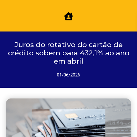
Juros do rotativo do cartão de
crédito sobem para 432,1% ao ano
em abril
01/06/2026