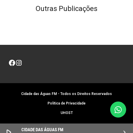
Outras Publicações
Cidade das Águas FM - Todos os Direitos Reservados
Política de Privacidade
UHOST
CIDADE DAS ÁGUAS FM
play_arrow
keyboard_arrow_right