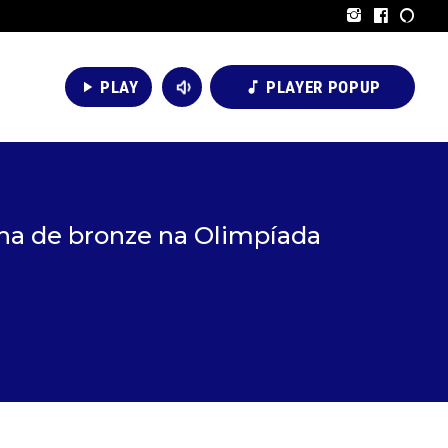
volume_down
PLAY
PLAYER POPUP
play_arrow
music_note
lha de bronze na Olimpíada