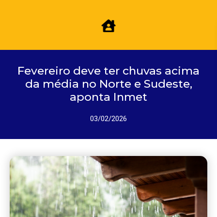
Fevereiro deve ter chuvas acima
da média no Norte e Sudeste,
aponta Inmet
03/02/2026