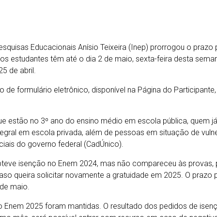
esquisas Educacionais Anísio Teixeira (Inep) prorrogou o prazo 
os estudantes têm até o dia 2 de maio, sexta-feira desta semana
5 de abril.
io de formulário eletrônico, disponível na Página do Participan
que estão no 3º ano do ensino médio em escola pública, quem j
tegral em escola privada, além de pessoas em situação de vulne
iais do governo federal (CadÚnico).
teve isenção no Enem 2024, mas não compareceu às provas, pr
 queira solicitar novamente a gratuidade em 2025. O prazo par
 de maio.
Enem 2025 foram mantidas. O resultado dos pedidos de isençã