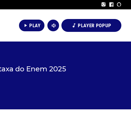
volume_down
PLAY
PLAYER POPUP
play_arrow
music_note
 taxa do Enem 2025