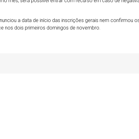
mo mês, será possível entrar com recurso em caso de negativa, 
unciou a data de início das inscrições gerais nem confirmou o
ce nos dois primeiros domingos de novembro.