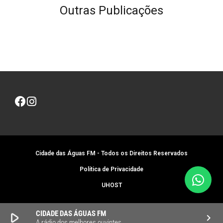
Outras Publicações
Cidade das Águas FM - Todos os Direitos Reservados
Política de Privacidade
UHOST
CIDADE DAS ÁGUAS FM
play_arrow
keyboard_arrow_right
A rádio dos melhores ouvintes