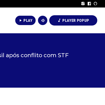
volume_down
PLAY
PLAYER POPUP
play_arrow
music_note
l após conflito com STF