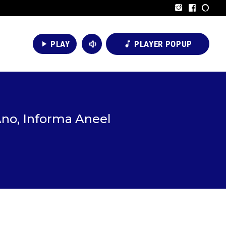
volume_down
PLAY
PLAYER POPUP
play_arrow
music_note
no, Informa Aneel