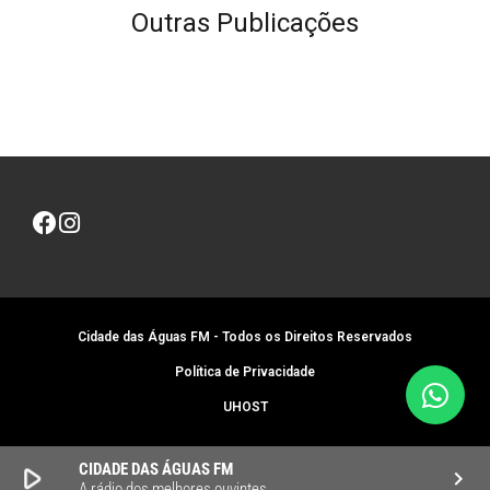
Outras Publicações
Cidade das Águas FM - Todos os Direitos Reservados
Política de Privacidade
UHOST
CIDADE DAS ÁGUAS FM
play_arrow
keyboard_arrow_right
A rádio dos melhores ouvintes