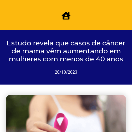
Estudo revela que casos de câncer
de mama vêm aumentando em
mulheres com menos de 40 anos
20/10/2023