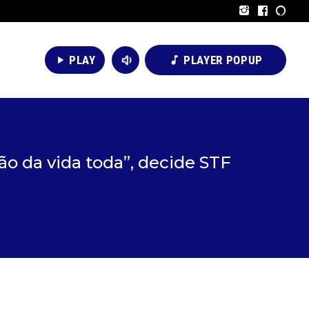
volume_down
PLAY
PLAYER POPUP
play_arrow
music_note
ão da vida toda”, decide STF