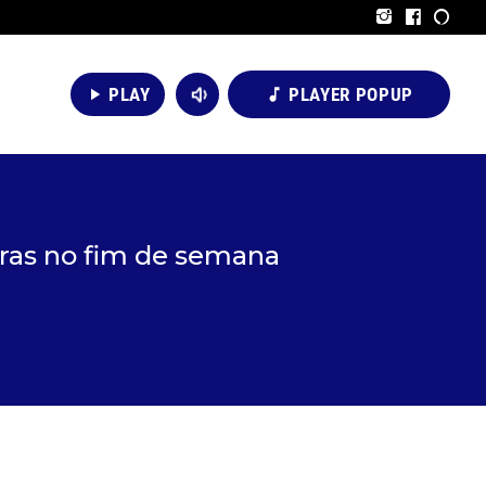
volume_down
PLAY
PLAYER POPUP
play_arrow
music_note
ras no fim de semana