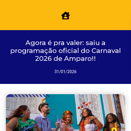
Agora é pra valer: saiu a
programação oficial do Carnaval
2026 de Amparo!!
31/01/2026