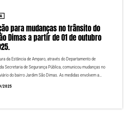
IA
ção para mudanças no trânsito do
ão Dimas a partir de 01 de outubro
025.
tura da Estância de Amparo, através do Departamento de
 da Secretaria de Segurança Pública, comunicou mudanças no
viário do bairro Jardim São Dimas. As medidas envolvem a
o do sentido de circulação de diversas ruas e a implantação
9/2025
stema binário, com o objetivo de melhorar o fluxo de veículos,
 maior segurança no trânsito e organizar a mobilidade na
onfira como ficará a nova […]