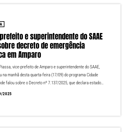
IA
-prefeito e superintendente do SAAE
 sobre decreto de emergência
ica em Amparo
 Piassa, vice-prefeito de Amparo e superintendente do SAAE,
ou na manhã desta quarta-feira (17/09) do programa Cidade
nde falou sobre o Decreto nº 7.137/2025, que declara estado
ência hídrica no município. A medida, assinada pelo prefeito
9/2025
lberto Martins, tem validade de 12 de setembro a 31 de
 de 2025, podendo ser prorrogada caso as condições
as permaneçam desfavoráveis. Ouça a entrevista completa!