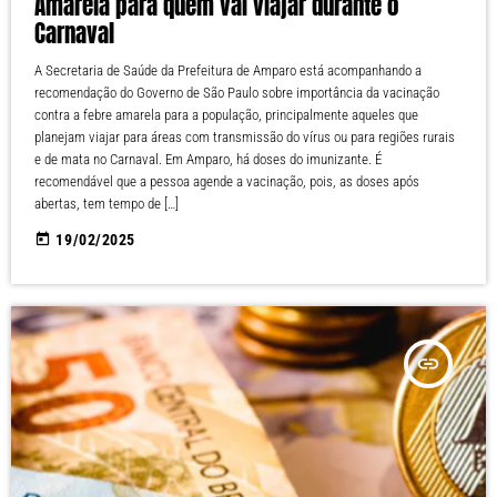
Amarela para quem vai viajar durante o
Carnaval
A Secretaria de Saúde da Prefeitura de Amparo está acompanhando a
recomendação do Governo de São Paulo sobre importância da vacinação
contra a febre amarela para a população, principalmente aqueles que
planejam viajar para áreas com transmissão do vírus ou para regiões rurais
e de mata no Carnaval. Em Amparo, há doses do imunizante. É
recomendável que a pessoa agende a vacinação, pois, as doses após
abertas, tem tempo de […]
today
19/02/2025
insert_link