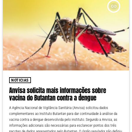
insert_link
NOTICIAS
Anvisa solicita mais informações sobre
vacina do Butantan contra a dengue
A Agência Nacional de Vigilância Sanitária (Anvisa) solicitou dados
complementares ao Instituto Butantan para dar continuidade à análise da
vacina contra a dengue desenvolvida pelo instituto. Segundo a Anvisa, as
informações adicionais são necessárias para esclarecer pontos dos três
pacotes de dados apresentados pelo Butantan. O órgão regulador não definiu