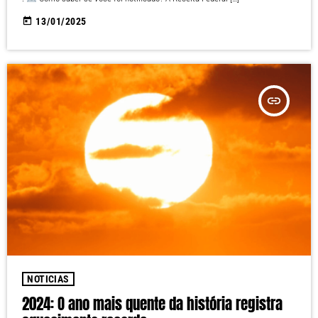
today
13/01/2025
insert_link
NOTICIAS
2024: O ano mais quente da história registra