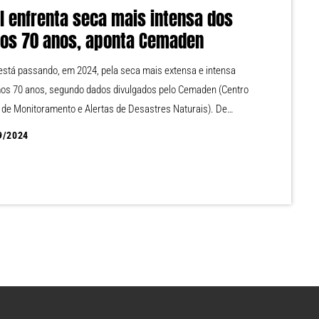
il enfrenta seca mais intensa dos
mos 70 anos, aponta Cemaden
 está passando, em 2024, pela seca mais extensa e intensa
mos 70 anos, segundo dados divulgados pelo Cemaden (Centro
 de Monitoramento e Alertas de Desastres Naturais). De
om o órgão, 58% de todo o território nacional está sob
9/2024
s de seca, o que equivale a 5 milhões de km². Esse cenário
 registrado em 2015, quando o país também enfrentou uma
tiagem. A […]