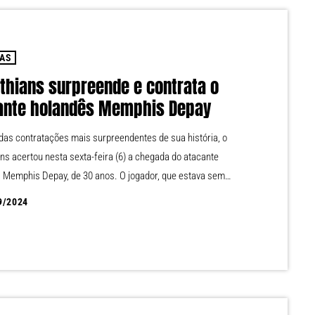
IAS
nthians surpreende e contrata o
ante holandês Memphis Depay
as contratações mais surpreendentes de sua história, o
ans acertou nesta sexta-feira (6) a chegada do atacante
 Memphis Depay, de 30 anos. O jogador, que estava sem
ós rescindir contrato com o Atlético de Madrid, chega ao
9/2024
m um contrato de dois anos, até o final de 2026. O atleta, que
agens por clubes como Barcelona e Manchester United, é
no Brasil até […]