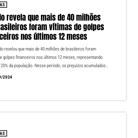
IAS
do revela que mais de 40 milhões
rasileiros foram vítimas de golpes
nceiros nos últimos 12 meses
o revelou que mais de 40 milhões de brasileiros foram
de golpes financeiros nos últimos 12 meses, representando
 20% da população. Nesse período, os prejuízos acumulados
saram R$ 2 bilhões. Intitulado "Tendências em Fraudes
9/2024
 no Sistema Financeiro", o levantamento mostra que
damente 40% dos brasileiros já enfrentaram algum tipo de
 longo da vida. Segundo o estudo, a maioria dos golpes, cerca
…]
IAS