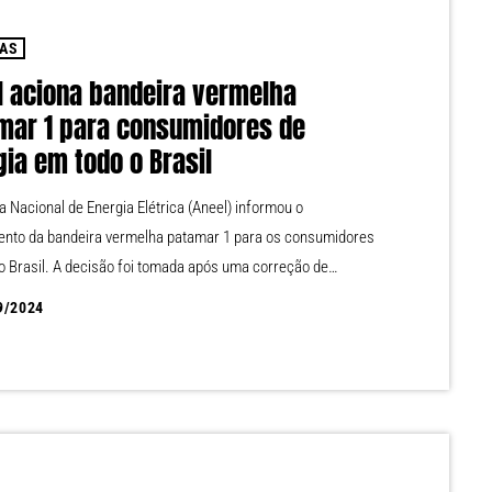
IAS
l aciona bandeira vermelha
mar 1 para consumidores de
ia em todo o Brasil
a Nacional de Energia Elétrica (Aneel) informou o
nto da bandeira vermelha patamar 1 para os consumidores
o Brasil. A decisão foi tomada após uma correção de
ões do Programa Mensal de Operação (PMO), de
9/2024
bilidade do Operador Nacional do Sistema (ONS), que
ou os cálculos tarifários. Com a atualização dos dados, a
licitou à Câmara de Comercialização de Energia Elétrica
ma reavaliação das informações […]