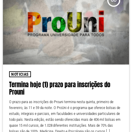
insert_link
NOTICIAS
Termina hoje (1) prazo para inscrições do
Prouni
O prazo para as inscrições do Prouni termina nesta quinta, primeiro de
fevereiro, às 11 e 59 da noite. O ProUni é o programa que oferece bolsas de
estudo, integrais e parciais, em faculdades e universidades particulares de
todo país. Nesta edição, estão sendo oferecidas mais de 406 mil bolsas em
quase 15 mil cursos, de 1.028 diferentes instituições. Mais de 70% das
bolsas são de 100%. Medicina, Direito e Psicologia são os cursos […]