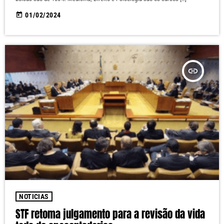
today
01/02/2024
insert_link
NOTICIAS
STF retoma julgamento para a revisão da vida